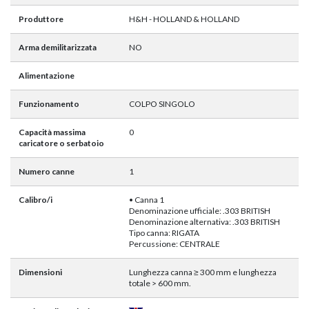
Produttore
H&H - HOLLAND & HOLLAND
Arma demilitarizzata
NO
Alimentazione
Funzionamento
COLPO SINGOLO
Capacità massima
0
caricatore o serbatoio
Numero canne
1
Calibro/i
• Canna 1
Denominazione ufficiale: .303 BRITISH
Denominazione alternativa: .303 BRITISH
Tipo canna: RIGATA
Percussione: CENTRALE
Dimensioni
Lunghezza canna ≥ 300 mm e lunghezza
totale > 600 mm.