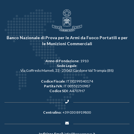
Banco Nazionale di Prova per le Armi da Fuoco Portatili e per
le Munizioni Commerciali
Anno di Fondazione
: 1910
Sede Legale
:
Via Goffredo Mameli, 23 - 25063 Gardone Val Trompia (BS)
Codice Fiscale
: IT 00299340174
Partita IVA
: IT 00552250987
Codice SDI
: A4707H7
Centralino
:
+39 030 8919800
Indirizzo Email
:
info@bancoprova.it