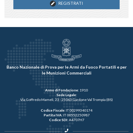
REGISTRATI
Banco Nazionale di Prova per le Armi da Fuoco Portatili e per
le Munizioni Commerciali
Anno di Fondazione
: 1910
Sede Legale
:
Via Goffredo Mameli, 23 - 25063 Gardone Val Trompia (BS)
Codice Fiscale
: IT 00299340174
Partita IVA
: IT 00552250987
Codice SDI
: A4707H7