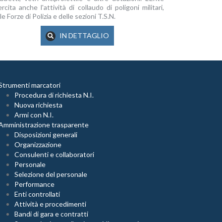
rcita anche l'attività di collaudo di poligoni militari,
le Forze di Polizia e delle sezioni T.S.N.
IN DETTAGLIO
Strumenti marcatori
Procedura di richiesta N.I.
Nuova richiesta
Armi con N.I.
Amministrazione trasparente
Disposizioni generali
Organizzazione
Consulenti e collaboratori
Personale
Selezione del personale
Performance
Enti controllati
Attività e procedimenti
Bandi di gara e contratti