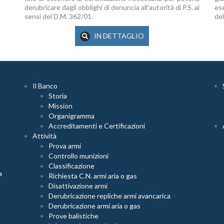
derubricare dagli obblighi di denuncia all'autorità di P.S. ai
ese
sensi del D.M. 362/01.
del
IN DETTAGLIO
Il Banco
Storia
Mission
Organigramma
Accreditamenti e Certificazioni
Attività
Prova armi
Controllo munizioni
Classificazione
a
Richiesta C.N. armi aria o gas
Disattivazione armi
Derubricazione repliche armi avancarica
Derubricazione armi aria o gas
Prove balistiche