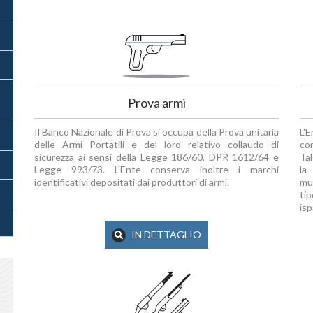
Prova armi
Il Banco Nazionale di Prova si occupa della Prova unitaria
L'E
delle Armi Portatili e del loro relativo collaudo di
co
sicurezza ai sensi della Legge 186/60, DPR 1612/64 e
Tal
Legge 993/73. L'Ente conserva inoltre i marchi
la
identificativi depositati dai produttori di armi.
mu
tip
isp
IN DETTAGLIO