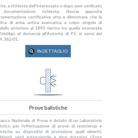
nte, a richiesta dell'interessato e dopo aver verificato
 documentazione richiesta, rilascia apposita
cumentazione certificativa atta a dimostrare che la
plica di arma antica avancarica a colpo singolo di
dello anteriore al 1890 rientra tra quelle esonerate
l'obbligo di denuncia all'Autorità di P.S. ai sensi del
M. 362/01.
IN DETTAGLIO
Prove balistiche
 Banco Nazionale di Prova è dotato di un Laboratorio
listico per l'effettuazione di prove di resistenza e
listiche su dispositivi di protezione quali elmetti,
bbetti, vetri antiproiettile e altre dotazioni. L'Ente