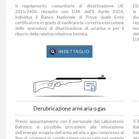
Il regolamento comunitario di disattivazione UE
L'E
2015/2403, recepito con D.M. dell'8 Aprile 2016,
la
individua il Banco Nazionale di Prova quale Ente
do
certificatore in grado di verificare la corretta esecuzione
re
delle operazioni di disattivazione di un'arma e per il
mo
rilascio della relativa relazione tecnica.
dal
D.
IN DETTAGLIO
Derubricazione armi aria o gas
Previo appuntamento con il personale del Laboratorio
Il
Balistico, è possibile procedere alla misurazione
Ba
dell'energia erogata dell'arma ad aria o gas compresso al
ba
fine di ottenere la certificazione necessaria per poterla
giu