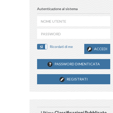
Autenticazione al sistema
Ricordati di me
SÌ
NO
ACCEDI
PASSWORD DIMENTICATA
REGISTRATI
Ultime
Classificazioni Pubblicate