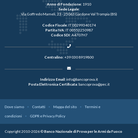
Anno di Fondazione
: 1910
Sede Legale
:
Via Goffredo Mameli, 23 - 25063 Gardone Val Trompia (BS)
Codice Fiscale
: IT 00299340174
Partita IVA
: IT 00552250987
Codice SDI
: A4707H7
Centralino
:
+39 030 8919800
Indirizzo Email
:
info@bancoprova.it
Posta Elettronica Certificata
:
bancoprova@pec.it
Dove siamo
Contatti
Mappa del sito
Termini e
condizioni
GDPR e Privacy Policy
Copyright 2010-2026 ©
Banco Nazionale di Prova per le Armi da Fuoco