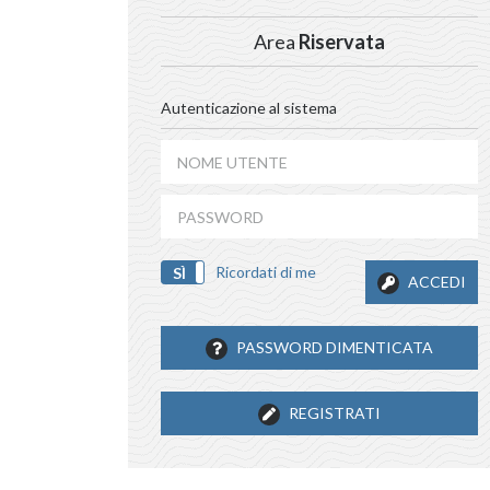
Area
Riservata
Autenticazione al sistema
Ricordati di me
SÌ
NO
ACCEDI
PASSWORD DIMENTICATA
REGISTRATI