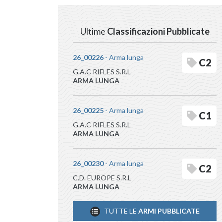
Ultime
Classificazioni Pubblicate
26_00226
- Arma lunga
C2
G.A.C RIFLES S.R.L
ARMA LUNGA
26_00225
- Arma lunga
C1
G.A.C RIFLES S.R.L
ARMA LUNGA
26_00230
- Arma lunga
C2
C.D. EUROPE S.R.L
ARMA LUNGA
TUTTE LE
ARMI PUBBLICATE