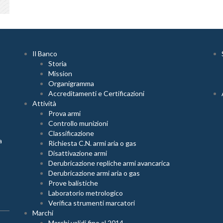
Il Banco
Storia
Mission
Organigramma
Accreditamenti e Certificazioni
Attività
Prova armi
Controllo munizioni
Classificazione
a
Richiesta C.N. armi aria o gas
Disattivazione armi
Derubricazione repliche armi avancarica
Derubricazione armi aria o gas
Prove balistiche
Laboratorio metrologico
Verifica strumenti marcatori
Marchi
Marchi validi fino al 2014