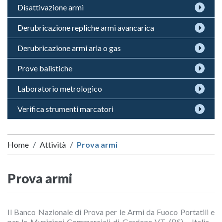
Disattivazione armi
Derubricazione repliche armi avancarica
Derubricazione armi aria o gas
Prove balistiche
Laboratorio metrologico
Verifica strumenti marcatori
Home
Attività
Prova armi
Prova armi
Il Banco Nazionale di Prova per le Armi da Fuoco Portatili e
per le Munizioni Commerciali di Gardone V.T. (BS) - Italia -