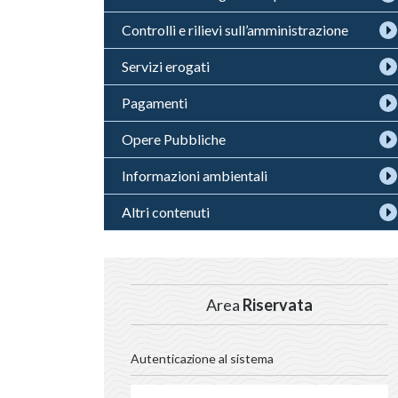
Controlli e rilievi sull’amministrazione
Servizi erogati
Pagamenti
Opere Pubbliche
Informazioni ambientali
Altri contenuti
Area
Riservata
Autenticazione al sistema