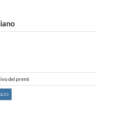
iano
vo dei premi
GLIO