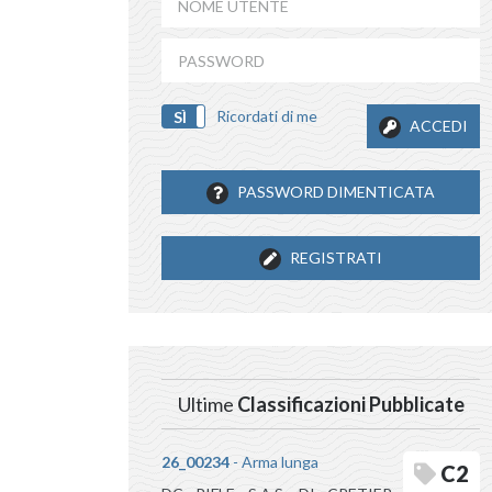
Ricordati di me
SÌ
NO
ACCEDI
PASSWORD DIMENTICATA
REGISTRATI
Ultime
Classificazioni Pubblicate
26_00234
- Arma lunga
C2