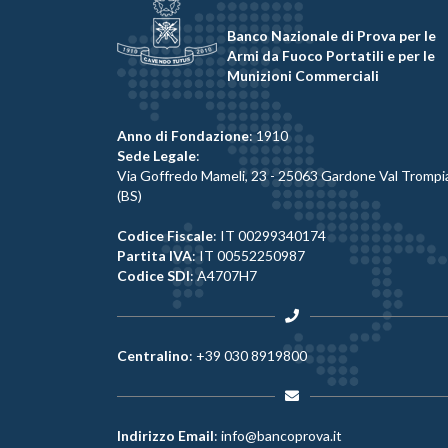
Banco Nazionale di Prova per le
Armi da Fuoco Portatili e per le
Munizioni Commerciali
Anno di Fondazione
: 1910
Sede Legale
:
Via Goffredo Mameli, 23 - 25063 Gardone Val Trompi
(BS)
Codice Fiscale
: IT 00299340174
Partita IVA
: IT 00552250987
Codice SDI
: A4707H7
Centralino
:
+39 030 8919800
Indirizzo Email
:
info@bancoprova.it