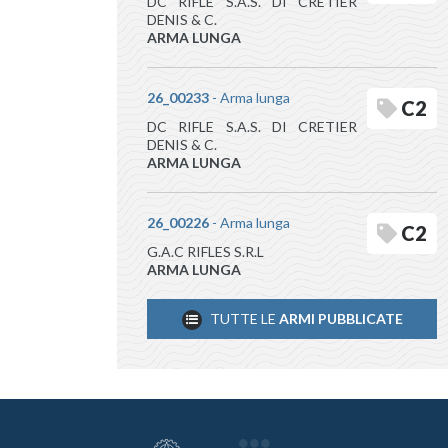
DC RIFLE S.A.S. DI CRETIER
DENIS & C.
ARMA LUNGA
26_00233
- Arma lunga
C2
DC RIFLE S.A.S. DI CRETIER
DENIS & C.
ARMA LUNGA
26_00226
- Arma lunga
C2
G.A.C RIFLES S.R.L
ARMA LUNGA
TUTTE LE
ARMI PUBBLICATE