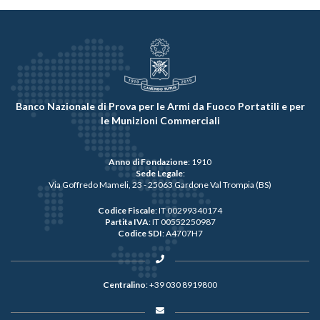
Banco Nazionale di Prova per le Armi da Fuoco Portatili e per
le Munizioni Commerciali
Anno di Fondazione
: 1910
Sede Legale
:
Via Goffredo Mameli, 23 - 25063 Gardone Val Trompia (BS)
Codice Fiscale
: IT 00299340174
Partita IVA
: IT 00552250987
Codice SDI
: A4707H7
Centralino
:
+39 030 8919800