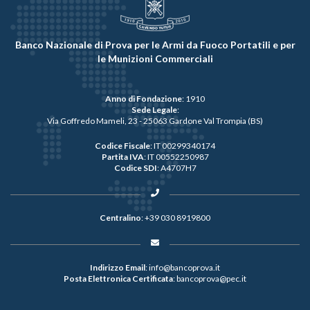
Banco Nazionale di Prova per le Armi da Fuoco Portatili e per
le Munizioni Commerciali
Anno di Fondazione
: 1910
Sede Legale
:
Via Goffredo Mameli, 23 - 25063 Gardone Val Trompia (BS)
Codice Fiscale
: IT 00299340174
Partita IVA
: IT 00552250987
Codice SDI
: A4707H7
Centralino
:
+39 030 8919800
Indirizzo Email
:
info@bancoprova.it
Posta Elettronica Certificata
:
bancoprova@pec.it