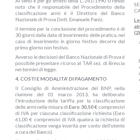
Ai sensi e per gli effetti della L. 241/1990 si rendo
S
noto che il responsabile del Procedimento della
C
classificazione armi è il Direttore del Banco
Nazionale di Prova Dott. Emanuele Paniz.
Le
al
Il termine per la conclusione del procedimento è di
(2)
30 giorni dalla data di inserimento delle pratica, nel
caso di inserimento in giorno festivo decorre dal
primo giorno non festivo.
Avverso le decisioni del Banco Nazionale di Prova è
possibile presentare ricorso al TAR sez. di Brescia
nei termini di legge.
4. COSTI E MODALITA’ DI PAGAMENTO
Il Consiglio di Amministrazione del BNP, nella
riunione del 01 marzo 2013, ha deliberato
l'introduzione della tariffa per la classificazione
delle armi nella misura di
Euro 30,50 €
comprensivi
di IVA per ciascuna classificazione richiesta (Euro
61,00 € comprensivi di IVA qualora la richiesta di
classificazione venga inserita per conto dell'utente
a cura del Banco).