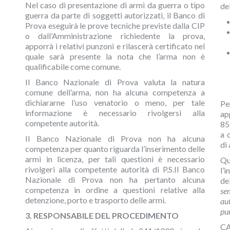
Nel caso di presentazione di armi da guerra o tipo
de
guerra da parte di soggetti autorizzati, il Banco di
Prova eseguirà le prove tecniche previste dalla CIP
o dall’Amministrazione richiedente la prova,
apporrà i relativi punzoni e rilascerà certificato nel
quale sarà presente la nota che l’arma non è
qualificabile come comune.
Il Banco Nazionale di Prova valuta la natura
comune dell’arma, non ha alcuna competenza a
dichiararne l’uso venatorio o meno, per tale
Pe
informazione è necessario rivolgersi alla
ap
competente autorità.
85
a 
Il Banco Nazionale di Prova non ha alcuna
di 
competenza per quanto riguarda l’inserimento delle
armi in licenza, per tali questioni è necessario
Qu
rivolgeri alla competente autorità di P.S.Il Banco
l’
Nazionale di Prova non ha pertanto alcuna
de
competenza in ordine a questioni relative alla
se
detenzione, porto e trasporto delle armi.
au
pun
3. RESPONSABILE DEL PROCEDIMENTO
C