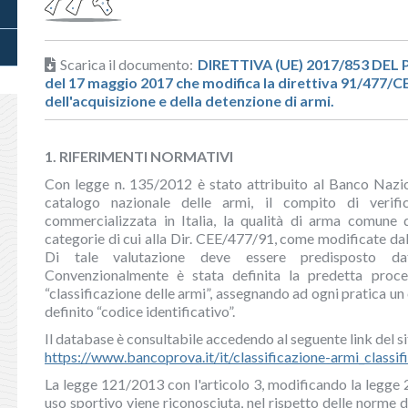
Scarica il documento:
DIRETTIVA (UE) 2017/853 D
del 17 maggio 2017 che modifica la direttiva 91/477/CEE
dell'acquisizione e della detenzione di armi.
1. RIFERIMENTI NORMATIVI
Con legge n. 135/2012 è stato attribuito al Banco Nazio
catalogo nazionale delle armi, il compito di verif
commercializzata in Italia, la qualità di arma comune 
categorie di cui alla Dir. CEE/477/91, come modificate d
Di tale valutazione deve essere predisposto data
Convenzionalmente è stata definita la predetta proc
“classificazione delle armi”, assegnando ad ogni pratica un 
definito “codice identificativo”.
Il database è consultabile accedendo al seguente link del si
https://www.bancoprova.it/it/classificazione-armi_classif
La legge 121/2013 con l'articolo 3, modificando la legge 
uso sportivo viene riconosciuta, nel rispetto delle norme de