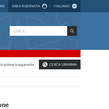
ONI
AREA RISERVATA
ITALIANO
trazione trasparente
CERCA UN'ARMA
ione