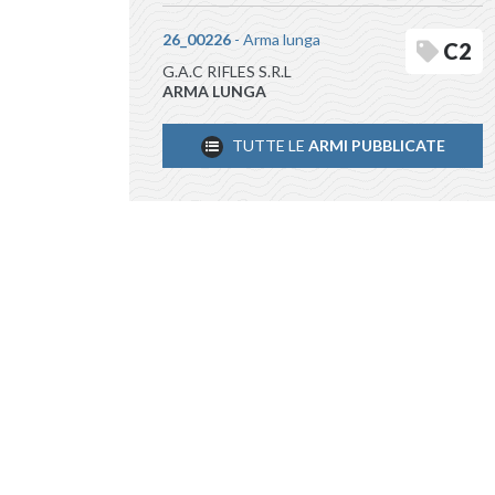
26_00226
- Arma lunga
C2
G.A.C RIFLES S.R.L
ARMA LUNGA
TUTTE LE
ARMI PUBBLICATE