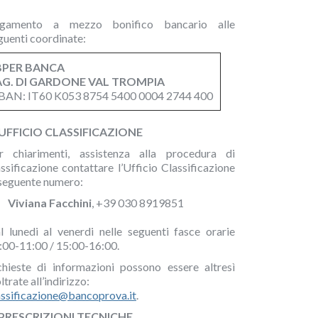
gamento a mezzo bonifico bancario alle
guenti coordinate:
BPER BANCA
AG. DI GARDONE VAL TROMPIA
BAN: IT60 K053 8754 5400 0004 2744 400
 UFFICIO CLASSIFICAZIONE
r chiarimenti, assistenza alla procedura di
assificazione contattare l’Ufficio Classificazione
 seguente numero:
Viviana Facchini
, +39 030 8919851
l lunedi al venerdi nelle seguenti fasce orarie
:00-11:00 / 15:00-16:00.
chieste di informazioni possono essere altresì
ltrate all’indirizzo:
assificazione@bancoprova.it
.
 PRESCRIZIONI TECNICHE