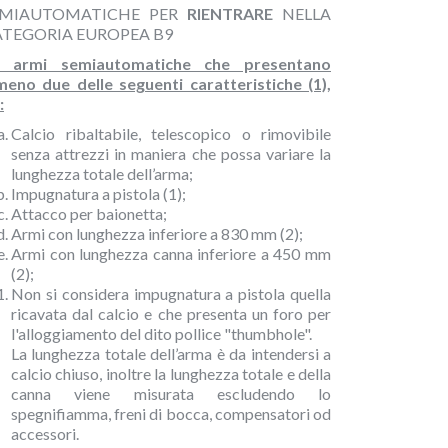
EMIAUTOMATICHE PER
RIENTRARE
NELLA
ATEGORIA EUROPEA B9
 armi semiautomatiche che presentano
meno due delle seguenti caratteristiche (1),
:
Calcio ribaltabile, telescopico o rimovibile
senza attrezzi in maniera che possa variare la
lunghezza totale dell’arma;
Impugnatura a pistola (1);
Attacco per baionetta;
Armi con lunghezza inferiore a 830 mm (2);
Armi con lunghezza canna inferiore a 450 mm
(2);
Non si considera impugnatura a pistola quella
ricavata dal calcio e che presenta un foro per
l'alloggiamento del dito pollice "thumbhole".
La lunghezza totale dell’arma è da intendersi a
calcio chiuso, inoltre la lunghezza totale e della
canna viene misurata escludendo lo
spegnifiamma, freni di bocca, compensatori od
accessori.