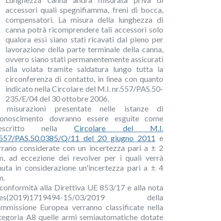
accessori quali spegnifiamma, freni di bocca,
compensatori. La misura della lunghezza di
canna potrà ricomprendere tali accessori solo
qualora essi siano stati ricavati dal pieno per
lavorazione della parte terminale della canna,
ovvero siano stati permanentemente assicurati
alla volata tramite saldatura lungo tutta la
circonferenza di contatto, in linea con quanto
indicato nella Circolare del M.I. nr.557/PAS.50-
235/E/04 del 30 ottobre 2006.
 misurazioni presentate nelle istanze di
conoscimento dovranno essere esguite come
rescritto nella
Circolare del M.I.
.557/PAS.50.0385/Q/11 del 20 giugno 2011
e
rrano considerate con un incertezza pari a ± 2
, ad eccezione dei revolver per i quali verrà
nuta in considerazione un'incertezza pari a ± 4
m.
 conformità alla Direttiva UE 853/17 e alla nota
res(2019)1719494-15/03/2019 della
mmissione Europea verranno classificate nella
tegoria A8 quelle armi semiautomatiche dotate