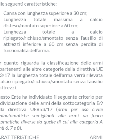
lle seguenti caratteristiche:
Canna con lunghezza superiore a 30 cm;
Lunghezza totale massima a calcio
disteso/montato superiore a 60 cm;
Lunghezza totale a calcio
ripiegato/richiuso/smontato senza l’ausilio di
attrezzi inferiore a 60 cm senza perdita di
funzionalità dell’arma.
r quanto riguarda la classificazione delle armi
partenenti alle altre categorie della direttiva UE
3/17 la lunghezza totale dell’arma verrà rilevata
calcio ripiegato/richiuso/smontato senza l’ausilio
attrezzi.
esto Ente ha individuato il seguente criterio per
individuazione delle armi della sottocategoria B9
lla direttiva UE853/17 (
armi per uso civile
miautomatiche somiglianti alle armi da fuoco
tomatiche diverse da quelle di cui alla categoria A
ti 6, 7 e 8
).
ARATTERISTICHE ARMI