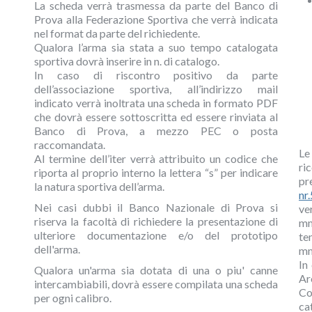
La scheda verrà trasmessa da parte del Banco di
Prova alla Federazione Sportiva che verrà indicata
nel format da parte del richiedente.
Qualora l’arma sia stata a suo tempo catalogata
sportiva dovrà inserire in n. di catalogo.
In caso di riscontro positivo da parte
dell’associazione sportiva, all’indirizzo mail
indicato verrà inoltrata una scheda in formato PDF
che dovrà essere sottoscritta ed essere rinviata al
Banco di Prova, a mezzo PEC o posta
raccomandata.
Le
Al termine dell’iter verrà attribuito un codice che
ri
riporta al proprio interno la lettera “s” per indicare
p
la natura sportiva dell’arma.
nr
Nei casi dubbi il Banco Nazionale di Prova si
ve
riserva la facoltà di richiedere la presentazione di
mm
ulteriore documentazione e/o del prototipo
te
dell'arma.
m
In
Qualora un'arma sia dotata di una o piu' canne
A
intercambiabili, dovrà essere compilata una scheda
Co
per ogni calibro.
ca