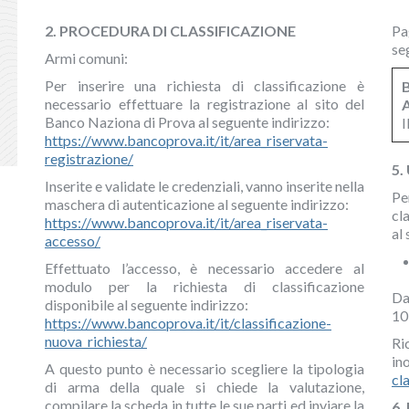
2. PROCEDURA DI CLASSIFICAZIONE
Pa
se
Armi comuni:
Per inserire una richiesta di classificazione è
necessario effettuare la registrazione al sito del
Banco Naziona di Prova al seguente indirizzo:
I
https://www.bancoprova.it/it/area_riservata-
registrazione/
5.
Inserite e validate le credenziali, vanno inserite nella
Pe
maschera di autenticazione al seguente indirizzo:
cl
https://www.bancoprova.it/it/area_riservata-
al
accesso/
Effettuato l’accesso, è necessario accedere al
modulo per la richiesta di classificazione
Da
disponibile al seguente indirizzo:
10
https://www.bancoprova.it/it/classificazione-
nuova_richiesta/
Ri
ino
A questo punto è necessario scegliere la tipologia
cl
di arma della quale si chiede la valutazione,
compilare la scheda in tutte le sue parti ed inviare la
6.