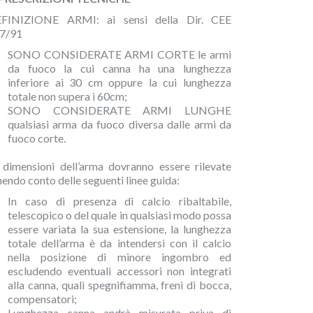
FINIZIONE ARMI: ai sensi della Dir. CEE
7/91
SONO CONSIDERATE ARMI CORTE le armi
da fuoco la cui canna ha una lunghezza
inferiore ai 30 cm oppure la cui lunghezza
totale non supera i 60cm;
SONO CONSIDERATE ARMI LUNGHE
qualsiasi arma da fuoco diversa dalle armi da
fuoco corte.
 dimensioni dell’arma dovranno essere rilevate
nendo conto delle seguenti linee guida:
In caso di presenza di calcio ribaltabile,
telescopico o del quale in qualsiasi modo possa
essere variata la sua estensione, la lunghezza
totale dell’arma è da intendersi con il calcio
nella posizione di minore ingombro ed
escludendo eventuali accessori non integrati
alla canna, quali spegnifiamma, freni di bocca,
compensatori;
Lunghezza canna andrà misurata priva di