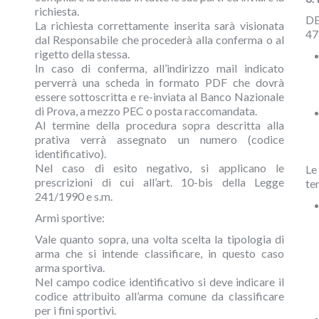
richiesta.
DE
La richiesta correttamente inserita sarà visionata
47
dal Responsabile che procederà alla conferma o al
rigetto della stessa.
In caso di conferma, all’indirizzo mail indicato
perverrà una scheda in formato PDF che dovrà
essere sottoscritta e re-inviata al Banco Nazionale
di Prova, a mezzo PEC o posta raccomandata.
Al termine della procedura sopra descritta alla
prativa verrà assegnato un numero (codice
identificativo).
Nel caso di esito negativo, si applicano le
Le
prescrizioni di cui all’art. 10-bis della Legge
te
241/1990 e s.m.
Armi sportive:
Vale quanto sopra, una volta scelta la tipologia di
arma che si intende classificare, in questo caso
arma sportiva.
Nel campo codice identificativo si deve indicare il
codice attribuito all’arma comune da classificare
per i fini sportivi.