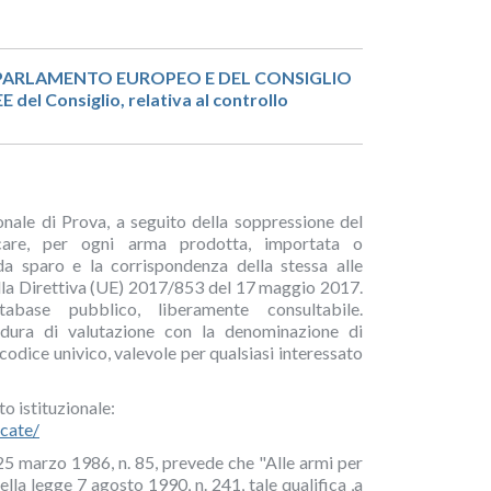
EL PARLAMENTO EUROPEO E DEL CONSIGLIO
 del Consiglio, relativa al controllo
nale di Prova, a seguito della soppressione del
icare, per ogni arma prodotta, importata o
da sparo e la corrispondenza della stessa alle
alla Direttiva (UE) 2017/853 del 17 maggio 2017.
base pubblico, liberamente consultabile.
edura di valutazione con la denominazione di
codice univico, valevole per qualsiasi interessato
to istituzionale:
icate/
25 marzo 1986, n. 85, prevede che "Alle armi per
lla legge 7 agosto 1990, n. 241, tale qualifica ,a