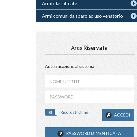
Armi classificate
Armi comuni da sparo ad uso venatorio
Area
Riservata
Autenticazione al sistema
Ricordati di me
SÌ
NO
ACCEDI
PASSWORD DIMENTICATA