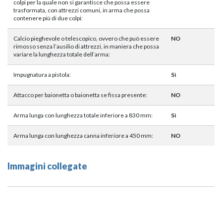
colpi per la quale non si garantisce che possa essere
trasformata, con attrezzi comuni, in arma che possa
contenere più di due colpi:
Calcio pieghevole o telescopico, ovvero che può essere
NO
rimosso senza l’ausilio di attrezzi, in maniera che possa
variare la lunghezza totale dell’arma:
Impugnatura a pistola:
Sì
Attacco per baionetta o baionetta se fissa presente:
NO
Arma lunga con lunghezza totale inferiore a 830 mm:
Sì
Arma lunga con lunghezza canna inferiore a 450 mm:
NO
Immagini collegate