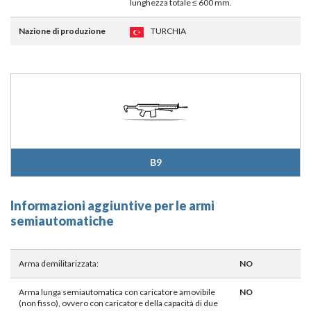
lunghezza totale ≤ 600 mm.
Nazione di produzione
TURCHIA
B9
Informazioni aggiuntive per le armi
semiautomatiche
Arma demilitarizzata:
NO
Arma lunga semiautomatica con caricatore amovibile
NO
(non fisso), ovvero con caricatore della capacità di due