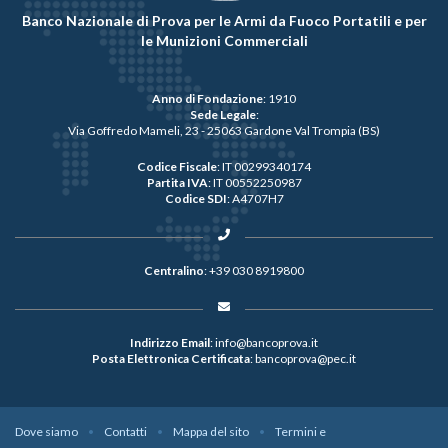
Banco Nazionale di Prova per le Armi da Fuoco Portatili e per
le Munizioni Commerciali
Anno di Fondazione
: 1910
Sede Legale
:
Via Goffredo Mameli, 23 - 25063 Gardone Val Trompia (BS)
Codice Fiscale
: IT 00299340174
Partita IVA
: IT 00552250987
Codice SDI
: A4707H7
Centralino
:
+39 030 8919800
Indirizzo Email
:
info@bancoprova.it
Posta Elettronica Certificata
:
bancoprova@pec.it
Dove siamo
Contatti
Mappa del sito
Termini e