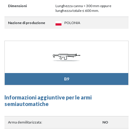
Dimensioni
Lunghezza canna < 300 mm oppure
lunghezza totale ≤ 600 mm.
Nazione di produzione
POLONIA
B9
Informazioni aggiuntive per le armi
semiautomatiche
Arma demilitarizzata:
NO