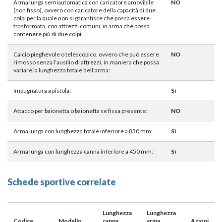
Arma lunga semiautomatica con caricatore amovibile
NO
(non fisso), ovvero con caricatore della capacità di due
colpi per la quale non si garantisce che possa essere
trasformata, con attrezzi comuni, in arma che possa
contenere più di due colpi:
Calcio pieghevole o telescopico, ovvero che può essere
NO
rimosso senza l’ausilio di attrezzi, in maniera che possa
variare la lunghezza totale dell’arma:
Impugnatura a pistola:
Sì
Attacco per baionetta o baionetta se fissa presente:
NO
Arma lunga con lunghezza totale inferiore a 830 mm:
Sì
Arma lunga con lunghezza canna inferiore a 450 mm:
Sì
Schede sportive correlate
Lunghezza
Lunghezza
Codice
Modello
canna
arma
Azioni