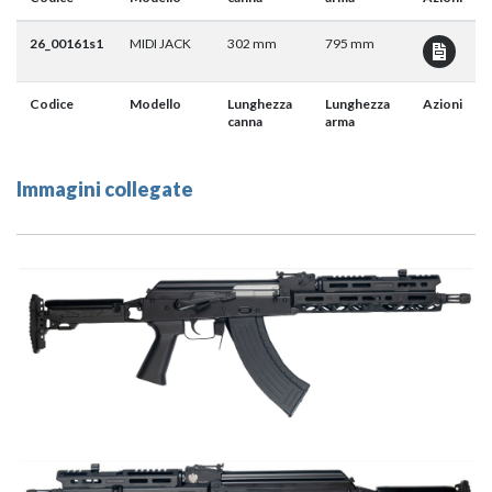
26_00161s1
MIDI JACK
302 mm
795 mm
Codice
Modello
Lunghezza
Lunghezza
Azioni
canna
arma
Immagini collegate