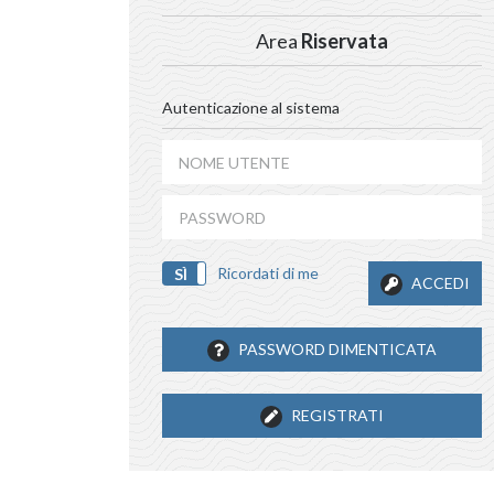
Area
Riservata
Autenticazione al sistema
Ricordati di me
SÌ
NO
ACCEDI
PASSWORD DIMENTICATA
REGISTRATI