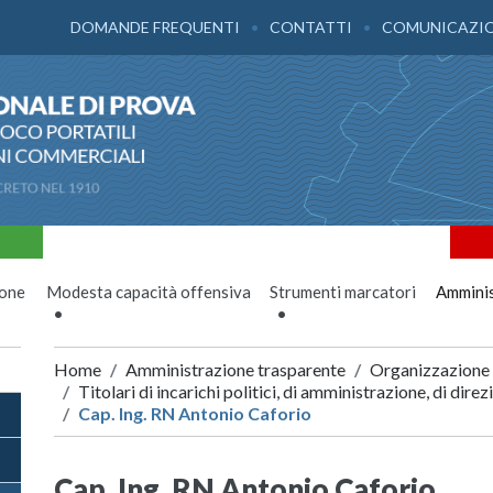
DOMANDE FREQUENTI
CONTATTI
COMUNICAZI
ione
Modesta capacità offensiva
Strumenti marcatori
Amminis
Home
Amministrazione trasparente
Organizzazione
Titolari di incarichi politici, di amministrazione, di dire
Cap. Ing. RN Antonio Caforio
Cap. Ing. RN Antonio Caforio