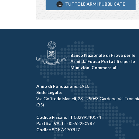
TUTTE LE
ARMI PUBBLICATE
Banco Nazionale di Prova per le
Armi da Fuoco Portatili e per le
Munizioni Commerciali
Anno di Fondazione
: 1910
Sede Legale
:
Via Goffredo Mameli, 23 - 25063 Gardone Val Trompi
(BS)
Codice Fiscale
: IT 00299340174
Partita IVA
: IT 00552250987
Codice SDI
: A4707H7