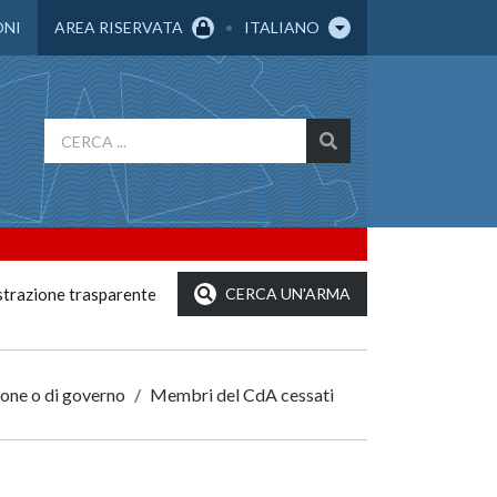
ONI
AREA RISERVATA
ITALIANO
trazione trasparente
CERCA UN'ARMA
zione o di governo
Membri del CdA cessati