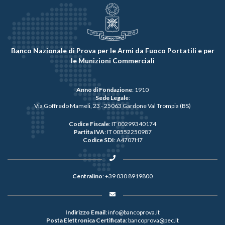
Banco Nazionale di Prova per le Armi da Fuoco Portatili e per
le Munizioni Commerciali
Anno di Fondazione
: 1910
Sede Legale
:
Via Goffredo Mameli, 23 - 25063 Gardone Val Trompia (BS)
Codice Fiscale
: IT 00299340174
Partita IVA
: IT 00552250987
Codice SDI
: A4707H7
Centralino
:
+39 030 8919800
Indirizzo Email
:
info@bancoprova.it
Posta Elettronica Certificata
:
bancoprova@pec.it