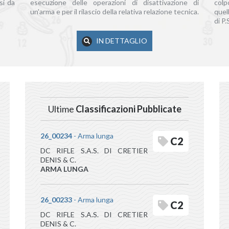
si da
esecuzione delle operazioni di disattivazione di
colp
un'arma e per il rilascio della relativa relazione tecnica.
quel
di P.
IN DETTAGLIO
Ultime
Classificazioni Pubblicate
26_00234
- Arma lunga
C2
DC RIFLE S.A.S. DI CRETIER
DENIS & C.
ARMA LUNGA
26_00233
- Arma lunga
C2
DC RIFLE S.A.S. DI CRETIER
DENIS & C.