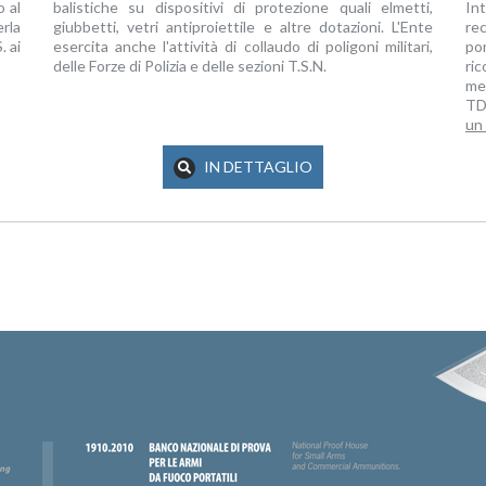
o al
balistiche su dispositivi di protezione quali elmetti,
Int
erla
giubbetti, vetri antiproiettile e altre dotazioni. L'Ente
re
. ai
esercita anche l'attività di collaudo di poligoni militari,
po
delle Forze di Polizia e delle sezioni T.S.N.
ri
mem
T
un
IN DETTAGLIO