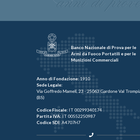
Banco Nazionale di Prova per le
Armi da Fuoco Portatili e per le
Munizioni Commerciali
Anno di Fondazione
: 1910
Sede Legale
:
Via Goffredo Mameli, 23 - 25063 Gardone Val Trompi
(BS)
Codice Fiscale
: IT 00299340174
Partita IVA
: IT 00552250987
Codice SDI
: A4707H7