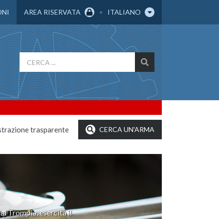
ONI
AREA RISERVATA
ITALIANO
trazione trasparente
CERCA UN'ARMA
al Trompia, esercita il
ormità delle armi ad aria