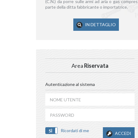
(C.N.) da porre sulle armi ad aria o gas compres
parte della ditta fabbricante o importatrice.
IN DETTAGLIO
Area
Riservata
Autenticazione al sistema
Ricordati di me
SÌ
NO
ACCEDI