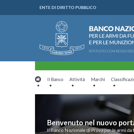
ENTE DI DIRITTO PUBBLICO
Il Banco
Attività
Marchi
Classificaz
Benvenuto nel nuovo porta
Il Banco di Prova Nazionale
Il Banco Nazionale di Prova per le armi da 
Il Banco Nazionale di Prova si occupa della 