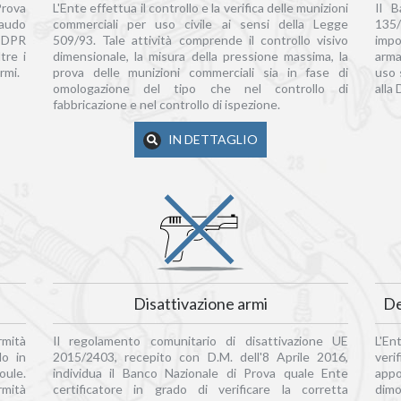
Prova
L'Ente effettua il controllo e la verifica delle munizioni
Il B
llaudo
commerciali per uso civile ai sensi della Legge
135
 DPR
509/93. Tale attività comprende il controllo visivo
impo
tre i
dimensionale, la misura della pressione massima, la
arma
rmi.
prova delle munizioni commerciali sia in fase di
uso 
omologazione del tipo che nel controllo di
alla
fabbricazione e nel controllo di ispezione.
IN DETTAGLIO
Disattivazione armi
De
rmità
Il regolamento comunitario di disattivazione UE
L'En
do in
2015/2403, recepito con D.M. dell'8 Aprile 2016,
veri
oule.
individua il Banco Nazionale di Prova quale Ente
app
ormità
certificatore in grado di verificare la corretta
dimo