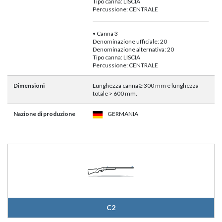
Tipo canna: LISCIA
Percussione: CENTRALE
• Canna 3
Denominazione ufficiale: 20
Denominazione alternativa: 20
Tipo canna: LISCIA
Percussione: CENTRALE
Dimensioni
Lunghezza canna ≥ 300 mm e lunghezza
totale > 600 mm.
Nazione di produzione
GERMANIA
C2