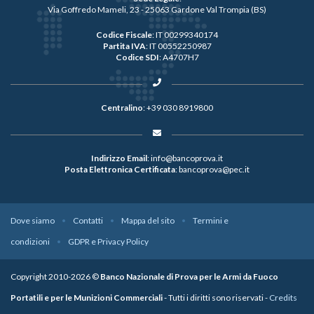
Via Goffredo Mameli, 23 - 25063 Gardone Val Trompia (BS)
Codice Fiscale
: IT 00299340174
Partita IVA
: IT 00552250987
Codice SDI
: A4707H7
Centralino
:
+39 030 8919800
Indirizzo Email
:
info@bancoprova.it
Posta Elettronica Certificata
:
bancoprova@pec.it
Dove siamo
Contatti
Mappa del sito
Termini e
condizioni
GDPR e Privacy Policy
Copyright 2010-2026 ©
Banco Nazionale di Prova per le Armi da Fuoco
Portatili e per le Munizioni Commerciali
- Tutti i diritti sono riservati -
Credits