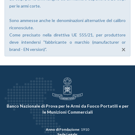
per le armi corte.
Sono ammesse anche le denominazioni alternative del calibro
riconosciute.
Come precisato nella direttiva UE 555/21, per produttore
deve intendersi "fabbricante o marchio (manufacturer or
×
brand - EN version)".
Banco Nazionale di Prova per le Armi da Fuoco Portatili e per
le Munizioni Commerciali
Anno di Fondazione
: 1910
Sede Legale
: