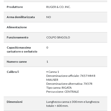
Produttore
RUGER & CO. INC.
Arma demilitarizzata
NO
Alimentazione
Funzionamento
COLPO SINGOLO
Capacità massima
0
caricatore o serbatoio
Numero canne
1
Calibro/i
• Canna 1
Denominazione ufficiale: 7X57 MM R
MAUSER
Denominazione alternativa: 7X57R
Tipo canna: RIGATA
Percussione: CENTRALE
Dimensioni
Lunghezza canna ≥ 300 mm e lunghezza
totale > 600 mm.