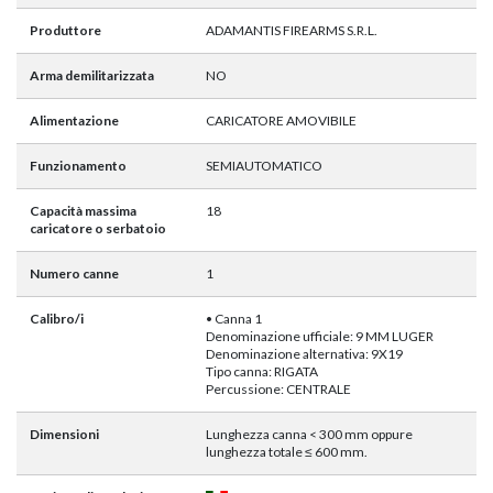
Produttore
ADAMANTIS FIREARMS S.R.L.
Arma demilitarizzata
NO
Alimentazione
CARICATORE AMOVIBILE
Funzionamento
SEMIAUTOMATICO
Capacità massima
18
caricatore o serbatoio
Numero canne
1
Calibro/i
• Canna 1
Denominazione ufficiale: 9 MM LUGER
Denominazione alternativa: 9X19
Tipo canna: RIGATA
Percussione: CENTRALE
Dimensioni
Lunghezza canna < 300 mm oppure
lunghezza totale ≤ 600 mm.