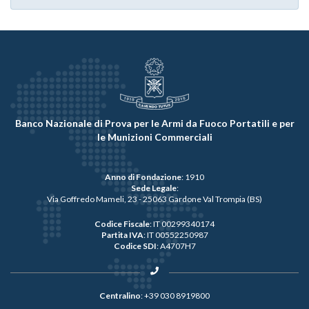
Banco Nazionale di Prova per le Armi da Fuoco Portatili e per
le Munizioni Commerciali
Anno di Fondazione
: 1910
Sede Legale
:
Via Goffredo Mameli, 23 - 25063 Gardone Val Trompia (BS)
Codice Fiscale
: IT 00299340174
Partita IVA
: IT 00552250987
Codice SDI
: A4707H7
Centralino
:
+39 030 8919800