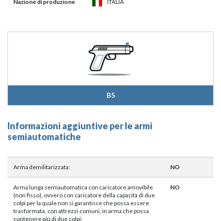
Nazione di produzione
ITALIA
B5
Informazioni aggiuntive per le armi
semiautomatiche
Arma demilitarizzata:
NO
Arma lunga semiautomatica con caricatore amovibile
NO
(non fisso), ovvero con caricatore della capacità di due
colpi per la quale non si garantisce che possa essere
trasformata, con attrezzi comuni, in arma che possa
contenere più di due colpi: