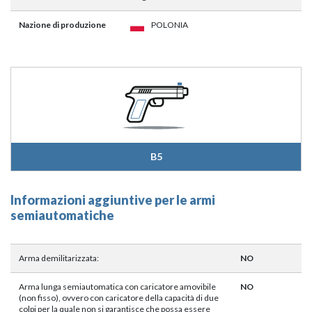
Nazione di produzione
POLONIA
B5
Informazioni aggiuntive per le armi
semiautomatiche
Arma demilitarizzata:
NO
Arma lunga semiautomatica con caricatore amovibile
NO
(non fisso), ovvero con caricatore della capacità di due
colpi per la quale non si garantisce che possa essere